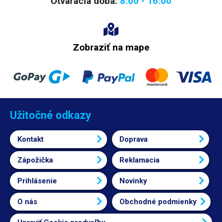
Otváracia doba:
8:00 - 16:00
Zobraziť na mape
Užitočné odkazy
Kontakt
Doprava
Zápožička
Reklamacia
Prihlásenie
Novinky
O nás
Obchodné podmienky