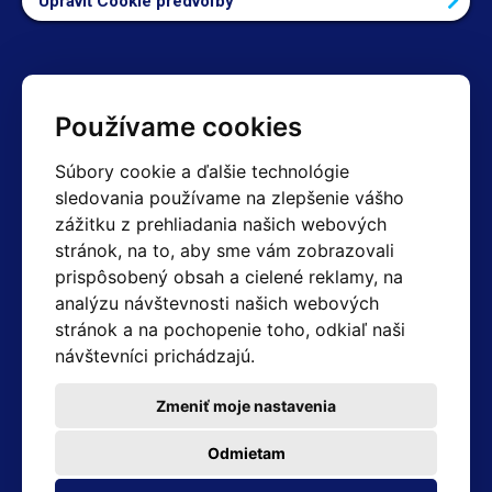
Upraviť Cookie predvoľby
Kontakty
Používame cookies
Obchodné oddelenie Reklamácie
Súbory cookie a ďalšie technológie
+420 603 357 606 +420 605 234 204
sledovania používame na zlepšenie vášho
info@hotair.cz
zážitku z prehliadania našich webových
Fakturačné a expedičné oddelenie
stránok, na to, aby sme vám zobrazovali
+420 605 259 759
(Po–Pia: 7:30 – 15:00)
prispôsobený obsah a cielené reklamy, na
analýzu návštevnosti našich webových
Technické oddelenie
stránok a na pochopenie toho, odkiaľ naši
+420 603 355 085
(Po–Pia: 8:00 – 16:00)
návštevníci prichádzajú.
servis@hotair.cz
Výdaj tovaru (Ostrava): Po-Pia: 8:00 - 16:00
Zmeniť moje nastavenia
Platba len v hotovosti
Odmietam
Adresa predajne