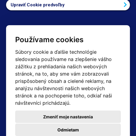
Upraviť Cookie predvoľby
Kontakty
Používame cookies
Obchodné oddelenie Reklamácie
Súbory cookie a ďalšie technológie
+420 603 357 606 +420 605 234 204
sledovania používame na zlepšenie vášho
info@hotair.cz
zážitku z prehliadania našich webových
Fakturačné a expedičné oddelenie
stránok, na to, aby sme vám zobrazovali
+420 605 259 759
(Po–Pia: 7:30 – 15:00)
prispôsobený obsah a cielené reklamy, na
analýzu návštevnosti našich webových
Technické oddelenie
stránok a na pochopenie toho, odkiaľ naši
+420 603 355 085
(Po–Pia: 8:00 – 16:00)
návštevníci prichádzajú.
servis@hotair.cz
Výdaj tovaru (Ostrava): Po-Pia: 8:00 - 16:00
Zmeniť moje nastavenia
Platba len v hotovosti
Odmietam