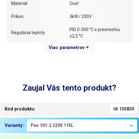
Materiál
Oceľ
Príkon
3kW / 230V
PID 0-300 °C s presnosťou
Regulácia teploty
±2,5 °C
Viac parametrov
ÁNO (s možnosťou
Ventilátor
vypnutia)
Funkcie
Automatické ladenie
Počet políc
10
Zaujal Vás tento produkt?
Kolieska
NIE
Hmotnosť políc
max. 15 kg
Kód produktu:
103830
Vnútorná komora
115L: 48x54x44 (ŠxVxH)
Varianty:
Rozmery
82x77x54 (ŠxVxH)