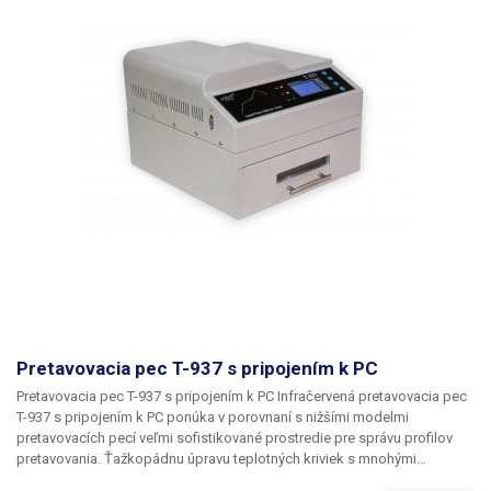
možné prepínať. Podávanie spájkovacích dosiek alebo súčiastok
zabezpečuje opletený drôtený pásový dopravník s rýchlosťou
podávania nastaviteľnou v rozsahu 0 - 1600 mm/min. Na LCD displeji
môžete vybrať jednu z 8 charakteristík pretavovania, podľa ktorých bude
prebiehať proces pretavovania. Charakteristika definuje rôzne fázy
procesu pretavovania, napríklad predhrievanie, pretavovanie alebo
popúšťanie. Následné chladenie zabezpečuje chladiaca zóna s tromi 11
cm ventilátormi (chladenie zhora a zdola). Na displeji sa krivka reflow
zobrazuje plne graficky. Rýchlosť dopravného pásu sa riadi nezávisle od
zvoleného teplotného profilu. Prednastavené profily spájkovania sú
pripravené pre spájkovacie zliatiny: 85Sn/15Pb, 70Sn/30Pb, 63SN/37Pb,
60Sn/40Pb, Sn/Ag3,5, Sn/Cu.75, Sn/Ag4,0/Cu.5, Sn95,5/A53,8/Cu0,7,
Sn/Ag2,5/Cu.8/Sb.5, Sn/Bi3,0/Ag3,0. Táto kontinuálna spájkovacia pec
je vhodná na spájkovanie, sušenie lepidla a iné aplikácie, ktoré vyžadujú
infračervené žiarenie alebo horúci vzduch. Je určená na spájkovanie
bezolovnatých a olovnatých zliatin.
Pretavovacia pec T-937 s pripojením k PC
Pretavovacia pec T-937 s pripojením k PC
Infračervená pretavovacia pec
T-937 s pripojením k PC
ponúka v porovnaní s nižšími modelmi
pretavovacích pecí veľmi sofistikované prostredie pre správu profilov
pretavovania. Ťažkopádnu úpravu teplotných kriviek s mnohými
stlačeniami tlačidiel nahrádza pohodlný program na PC. Profil