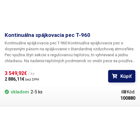
Kontinuálna spájkovacia pec T-960
Kontinuálna spájkovacia pec T-960 Kontinuálna spájkovacia pec s
dopravným pásom na spájkovanie v štandardnej vzduchovej atmosfére.
Pec využíva štyri sekcie s regulovanou teplotou; tri vyhrievané a jednu
chladiacu. Na riadenie teplotných podmienok vo vnútri pece sa používa
celkovo 22 infračervených keramických odporových trubíc, ktoré
vytvárajú päť ohrievacích zón - tri zhora a dve zdola. Každá zóna je
3 549,92€ 
/ ks
Kúpiť
vybavená snímačom teploty na spätnú kontrolu teploty, aby sa
2 886,11€ 
bez DPH
udržiavala teplota podľa nastaveného priebehu teploty. Teplota sa meria
v každej zóne samostatne pomocou snímača teploty umiestneného v
skladom
2-5 ks
Kód:
strede zóny. Ohrev komponentov sa vykonáva kombinovaným
100880
infračerveným žiarením a horúcim vzduchom - konvekčným ohrevom. Tri
horné zóny majú konvekčný prenos tepla vďaka trom nezávislým
turbínam umiestneným priamo nad infračervenými žiaričmi. Vďaka
konštrukcii využívajúcej radiálne ventilátory je prúd horúceho vzduchu
homogenizovaný a prúdi okolo odporových ohrievacích prvkov, čím sa
zabezpečuje rovnomerné rozloženie teploty po celom povrchu
ohrievacieho segmentu pretavovača. Ohrev každej z piatich zón je