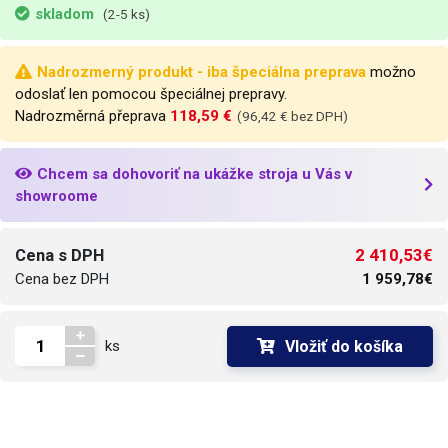
skladom
(2-5 ks)
Hmotnosť
60 kg
Hmotnosť balenia [kg]:
84 kg
Nadrozmerný produkt - iba špeciálna preprava
možno
odoslať len pomocou špeciálnej prepravy.
Nadrozměrná přeprava
118,59 €
(96,42 € bez DPH)
Chcem sa dohovoriť na ukážke stroja u Vás v
showroome
2 410,53€
Cena s DPH
Cena bez DPH
1 959,78€
Vložiť do košíka
ks