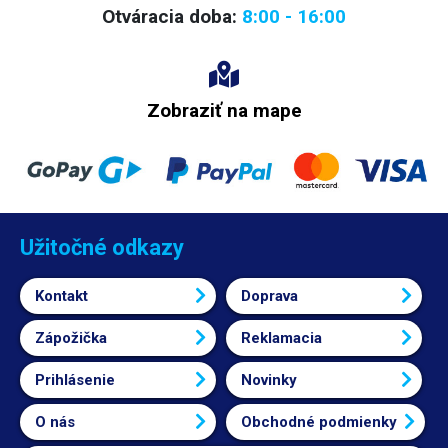
Otváracia doba:
8:00 - 16:00
Zobraziť na mape
Užitočné odkazy
Kontakt
Doprava
Zápožička
Reklamacia
Prihlásenie
Novinky
O nás
Obchodné podmienky