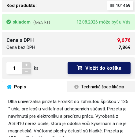
Kód produktu:
101469
skladom
12.08.2026 môže byť u Vás
(6-25 ks)
9,67€
Cena s DPH
Cena bez DPH
7,86€
Vložiť do košíka
ks
 Popis
 Technická špecifikácia
Dlhá univerzálna pinzeta Pro'sKit so zahnutou špičkou v 135
° uhle, pre lepšiu viditeľnosť uchopených súčastí. Pinzeta je
navrhnutá pre elektroniku a precíznu prácu. Vyrobená z
AISI410 nerez ocele, ktorá je odolná voči kyselinám a nie je
magnetická. Vnútorné plochy čeľustí sú hladké. Pinzeta je