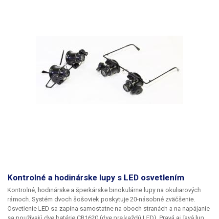
Hmotnosť
0.032 kg
Hmotnosť balenia [kg]:
0.0425 kg
Kontrolné a hodinárske lupy s LED osvetlením
Kontrolné, hodinárske a šperkárske binokulárne lupy na okuliarových
rámoch. Systém dvoch šošoviek poskytuje 20-násobné zväčšenie.
Osvetlenie LED sa zapína samostatne na oboch stranách a na napájanie
sa používajú dve batérie CR1620 (dve pre každú LED). Pravá aj ľavá lupa