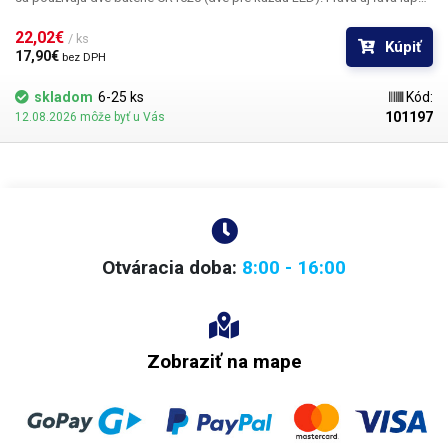
sa dajú nezávisle sklopiť, aby nezakrývali nepoužívané oko.
22,02€ 
/ ks
Kúpiť
17,90€ 
bez DPH
skladom
6-25 ks
Kód:
101197
12.08.2026 môže byť u Vás
Otváracia doba:
8:00 - 16:00
Zobraziť na mape