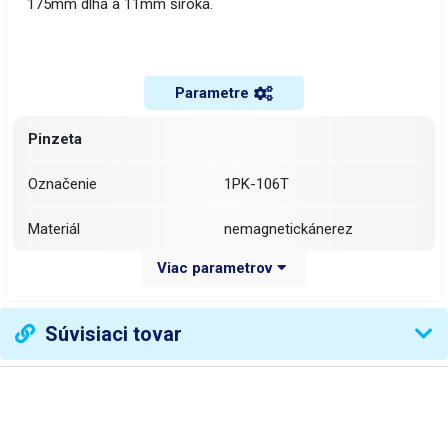
175mm dlhá a 11mm široká.
Parametre
Pinzeta
Označenie
1PK-106T
Materiál
nemagnetickánerez
Viac parametrov
Dĺžka pinzety
175 mm
Šírka
11 mm
Súvisiaci tovar
Šírka špičky
1.5 mm
Zakončenie
zahnutá špicatá