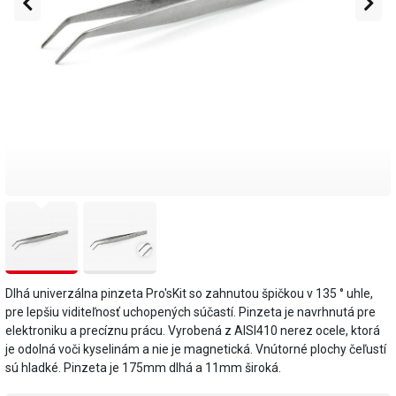
Dlhá univerzálna pinzeta Pro'sKit so zahnutou špičkou v 135 ° uhle,
pre lepšiu viditeľnosť uchopených súčastí. Pinzeta je navrhnutá pre
elektroniku a precíznu prácu. Vyrobená z AISI410 nerez ocele, ktorá
je odolná voči kyselinám a nie je magnetická. Vnútorné plochy čeľustí
sú hladké. Pinzeta je 175mm dlhá a 11mm široká.