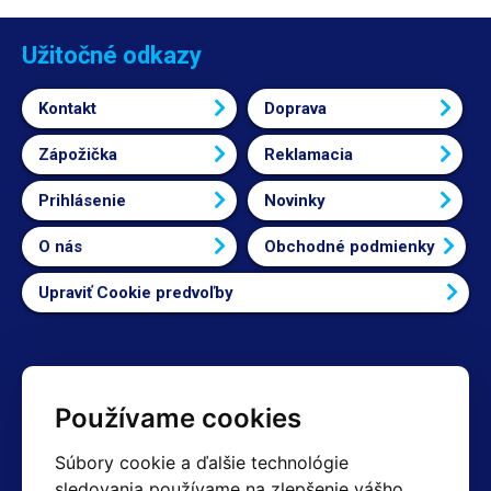
Užitočné odkazy
Kontakt
Doprava
Zápožička
Reklamacia
Prihlásenie
Novinky
O nás
Obchodné podmienky
Upraviť Cookie predvoľby
Kontakty
Používame cookies
Obchodné oddelenie Reklamácie
Súbory cookie a ďalšie technológie
+420 603 357 606 +420 605 234 204
sledovania používame na zlepšenie vášho