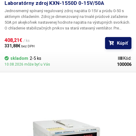
Laboratórny zdroj KXN-1550D 0-15V/50A
Jednosmerný spínaný regulovaný zdroj napätia 0-15V a prúdu 0-50 s
aktívnym chladením. Zdroj je dimenzovaný na trvalé prúdové zaťaženie
50A pri akejkoľvek nastavenej hodnote napätia na výstupných svorkách.
O chladenie stabilizačných prvkov sa stará vstavaný ventilátor. Pre
aplikácie, ktoré vyžadujú veľké prúdové zaťaženie sú na zadnej strane
šasi k dispozícii svorky pre silové vodiče. K pohodlnému nastaveniu
408,21€ 
/ ks
Kúpiť
napätia slúži viacotáčkový potenciometer.
331,88€ 
bez DPH
skladom
2-5 ks
Kód:
100006
10.08.2026 môže byť u Vás