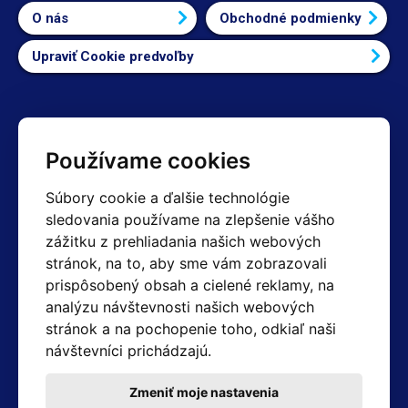
O nás
Obchodné podmienky
Upraviť Cookie predvoľby
Kontakty
Používame cookies
Obchodné oddelenie Reklamácie
Súbory cookie a ďalšie technológie
+420 603 357 606 +420 605 234 204
sledovania používame na zlepšenie vášho
info@hotair.cz
zážitku z prehliadania našich webových
Fakturačné a expedičné oddelenie
stránok, na to, aby sme vám zobrazovali
+420 605 259 759
prispôsobený obsah a cielené reklamy, na
(Po–Pia: 7:30 – 15:00)
analýzu návštevnosti našich webových
Technické oddelenie
stránok a na pochopenie toho, odkiaľ naši
+420 603 355 085
(Po–Pia: 8:00 – 16:00)
návštevníci prichádzajú.
servis@hotair.cz
Výdaj tovaru (Ostrava): Po-Pia: 8:00 - 16:00
Zmeniť moje nastavenia
Platba len v hotovosti