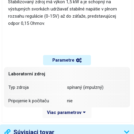
Stabilizovaný zdroj má výkon 1,5 kW a je schopný na
výstupných svorkách udržiavať stabilné napätie v plnom
rozsahu regulácie (0-15V) až do záťaže, predstavujúcej
odpor 0,15 Ohmov.
Parametre
Laboratorní zdroj
Typ zdroja
spínaný (impulzný)
Pripojenie k počítaču
nie
Viac parametrov
Počet výstupných kanálov
1
CV (Constant Voltage)CC
Režim zdroja
Súvisiaci tovar