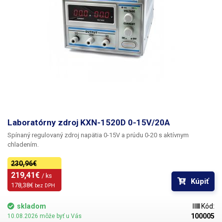
Laboratórny zdroj KXN-1520D 0-15V/20A
Spínaný regulovaný zdroj napätia 0-15V a prúdu 0-20 s aktívnym
chladením.
230,96€
219,41€ 
/ ks
Kúpiť
178,38€ 
bez DPH
skladom
Kód:
100005
10.08.2026 môže byť u Vás