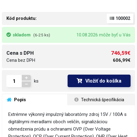
Kód produktu:
100002
skladom
10.08.2026 môže byť u Vás
(6-25 ks)
746,59€
Cena s DPH
Cena bez DPH
606,99€
Vložiť do košíka
ks
 Popis
 Technická špecifikácia
Extrémne výkonný impulzný laboratórny zdroj 15V / 100A s
digitálnymi meradlami oboch veličín, signalizáciou
obmedzenia prúdu a ochranami OVP (Over Voltage
Protection), OCP (Over Current Protection), OHP (Over Heat