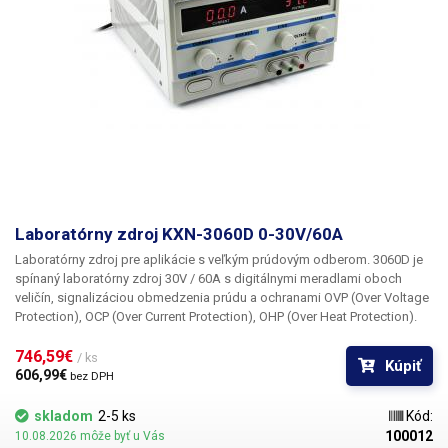
Laboratórny zdroj KXN-3060D 0-30V/60A
Laboratórny zdroj pre aplikácie s veľkým prúdovým odberom. 3060D je
spínaný laboratórny zdroj 30V / 60A s digitálnymi meradlami oboch
veličín, signalizáciou obmedzenia prúdu a ochranami OVP (Over Voltage
Protection), OCP (Over Current Protection), OHP (Over Heat Protection).
746,59€ 
/ ks
Kúpiť
606,99€ 
bez DPH
skladom
2-5 ks
Kód:
100012
10.08.2026 môže byť u Vás