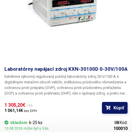
Laboratórny napájací zdroj KXN-30100D 0-30V/100A
Extrémne výkonný regulovaný pulzný laboratórny zdroj 30 V/100 A s
digitálnymi meračmi oboch veličín, indikáciou prúdového obmedzenia a
ochranou proti prepätiu (OVP), ochranou proti prúdovému preťaženiu
(OCP) a ochranou proti prehriatiu (OHP). Ide o spínaný zdroj, a preto nie
je taký ťažký ako iné zdroje rovnakého výkonu vybavené klasickým
transformátorom.
1 305,20€ 
/ ks
Kúpiť
1 061,14€ 
bez DPH
skladom
6-25 ks
Kód:
100010
10.08.2026 môže byť u Vás