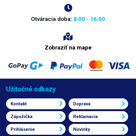
Otváracia doba:
8:00 - 16:00
Zobraziť na mape
Užitočné odkazy
Kontakt
Doprava
Zápožička
Reklamacia
Prihlásenie
Novinky