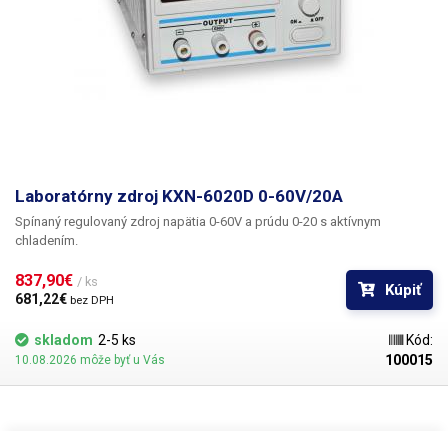
Laboratórny zdroj KXN-6020D 0-60V/20A
Spínaný regulovaný zdroj napätia 0-60V a prúdu 0-20 s aktívnym
chladením.
837,90€ 
/ ks
Kúpiť
681,22€ 
bez DPH
skladom
2-5 ks
Kód:
100015
10.08.2026 môže byť u Vás