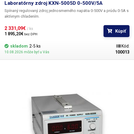
Laboratórny zdroj KXN-5005D 0-500V/5A
Spínaný regulovaný zdroj jednosmerného napätia 0-500V a prúdu 0-5A s
aktívnym chladením.
2 331,09€ 
/ ks
Kúpiť
1 895,20€ 
bez DPH
skladom
2-5 ks
Kód:
100013
10.08.2026 môže byť u Vás