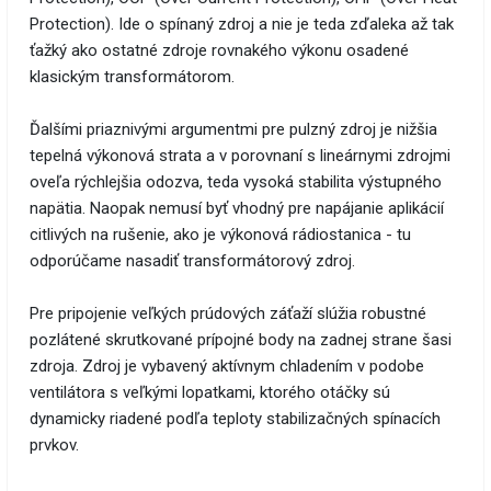
Protection). Ide o spínaný zdroj a nie je teda zďaleka až tak
ťažký ako ostatné zdroje rovnakého výkonu osadené
klasickým transformátorom.
Ďalšími priaznivými argumentmi pre pulzný zdroj je nižšia
tepelná výkonová strata a v porovnaní s lineárnymi zdrojmi
oveľa rýchlejšia odozva, teda vysoká stabilita výstupného
napätia. Naopak nemusí byť vhodný pre napájanie aplikácií
citlivých na rušenie, ako je výkonová rádiostanica - tu
odporúčame nasadiť transformátorový zdroj.
Pre pripojenie veľkých prúdových záťaží slúžia robustné
pozlátené skrutkované prípojné body na zadnej strane šasi
zdroja. Zdroj je vybavený aktívnym chladením v podobe
ventilátora s veľkými lopatkami, ktorého otáčky sú
dynamicky riadené podľa teploty stabilizačných spínacích
prvkov.