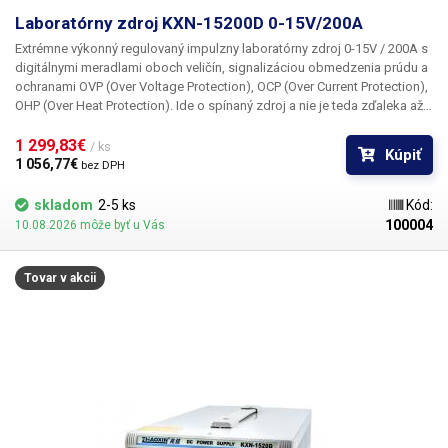
Laboratórny zdroj KXN-15200D 0-15V/200A
Hmotnosť
5.2 kg
Extrémne výkonný regulovaný impulzny laboratórny zdroj 0-15V / 200A s
digitálnymi meradlami oboch veličín, signalizáciou obmedzenia prúdu a
Napájacie napätie
230V/50Hz
ochranami OVP (Over Voltage Protection), OCP (Over Current Protection),
OHP (Over Heat Protection). Ide o spínaný zdroj a nie je teda zďaleka až
Rozmery (šírka - výška -
tak ťažký ako ostatné zdroje rovnakého výkonu osadené klasickým
202-137-366 mm
transformátorom.
1 299,83€ 
hĺbka) [mm]
/ ks
Kúpiť
1 056,77€ 
bez DPH
Prúd
100 A
skladom
2-5 ks
Kód:
100004
10.08.2026 môže byť u Vás
Napätie
15 V
Tovar v akcii
Hmotnosť balenia [kg]:
5.6 kg