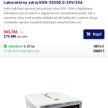
Laboratórny zdroj KXN-3030D 0-30V/30A
Veľmi výkonný spínaný laboratórny zdroj 30V / 30A s digitálnymi
meradlami oboch veličín a signalizáciou obmedzenia prúdu. Ide o
impulzný zdroj a nie je teda zďaleka až tak ťažký ako ostatné zdroje
rovnakého výkonu osadené klasickým transformátorom.
343,76€ 
/ ks
Kúpiť
279,48€ 
bez DPH
skladom
6-25 ks
Kód:
100011
10.08.2026 môže byť u Vás