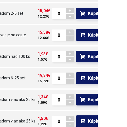
15,04€
Kúpiť
ladom
2-5 set
12,23€
15,58€
Kúpiť
var je na ceste 
12,66€
1,93€
Kúpiť
ladom
nad 100 ks
1,57€
19,34€
Kúpiť
ladom
6-25 set
15,72€
1,34€
Kúpiť
ladom
viac ako 25 ks
1,09€
1,50€
Kúpiť
ladom
viac ako 25 ks
1,22€