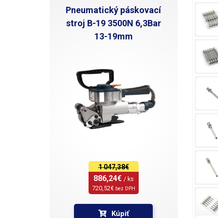
Pneumatický páskovací
stroj B-19 3500N 6,3Bar
13-19mm
1 047,38€
886,24€ 
/ ks
720,52€ 
bez DPH
Kúpiť