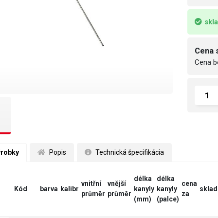
skl
Cena 
Cena b
ýrobky
 Popis
 Technická špecifikácia
délka
délka
vnitřní
vnější
cena
Kód
barva
kalibr
kanyly
kanyly
sklad
průměr
průměr
za
(mm)
(palce)