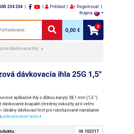
605 234 204
Prihlásiť
Registrovať
Krajina
0
0,00 €
zové dávkovacie ihly
ová dávkovacia ihla 25G 1,5"
ovové aplikačné ihly s dĺžkou kanyly 38,1 mm (1,5 ")
é dávkovanie kvapalín strednej viskozity až k veľmi
. Ideálny dávkovací hrot pre robotizované nanášanie
do
pokračovanie textu
oduktu:
102317