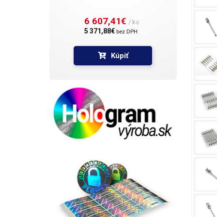
6 607,41€ 
/ ks
5 371,88€ 
bez DPH
Kúpiť