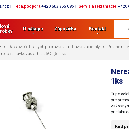
ir.cz
Tech.podpora
+420 603 355 085
Servis a reklamácie
+420 
Nové
O nákupe
Zápožička
Kontakt
robky
Dávkovače tekutých prípravkov
Dávkovacie ihly
Presné nere
Nerezová dávkovacia ihla 25G 1,5" 1ks
Nerez
1ks
Tupé celok
pre presn
viskóznym
pri tlaku 
Kód pr