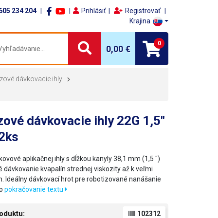
605 234 204
Prihlásiť
Registrovať
Krajina
0
0,00 €
zové dávkovacie ihly
ové dávkovacie ihly 22G 1,5"
12ks
ovové aplikačnej ihly s dĺžkou kanyly 38,1 mm (1,5 ")
é dávkovanie kvapalín strednej viskozity až k veľmi
. Ideálny dávkovací hrot pre robotizované nanášanie
do
pokračovanie textu
oduktu:
102312