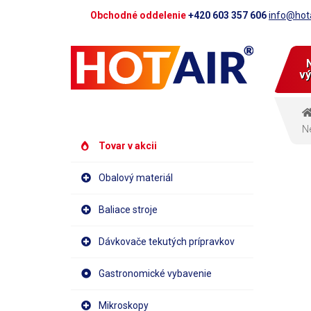
Obchodné oddelenie
+420 603 357 606
info@hota
vý
Ne
Tovar v akcii
Obalový materiál
Baliace stroje
Dávkovače tekutých prípravkov
Gastronomické vybavenie
Mikroskopy