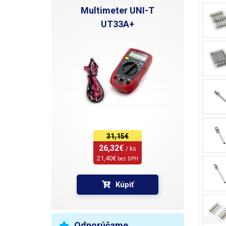
Multimeter UNI-T
UT33A+
31,15€
26,32€ 
/ ks
21,40€ 
bez DPH
Kúpiť
Odporúčame