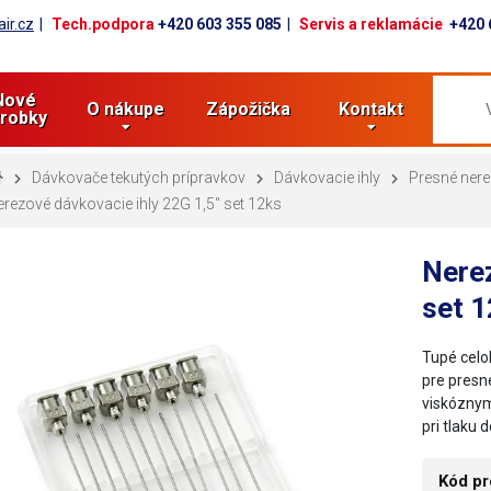
ir.cz
Tech.podpora
+420 603 355 085
Servis a reklamácie
+420 
Nové
O nákupe
Zápožička
Kontakt
robky
Dávkovače tekutých prípravkov
Dávkovacie ihly
Presné nere
rezové dávkovacie ihly 22G 1,5" set 12ks
Nerez
set 
Tupé celok
pre presn
viskóznym
pri tlaku 
Kód pr