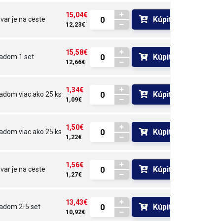
15,04€
Kúpiť
var je na ceste 
12,23€
15,58€
Kúpiť
ladom
1 set
12,66€
1,34€
Kúpiť
ladom
viac ako 25 ks
1,09€
1,50€
Kúpiť
ladom
viac ako 25 ks
1,22€
1,56€
Kúpiť
var je na ceste 
1,27€
13,43€
Kúpiť
ladom
2-5 set
10,92€