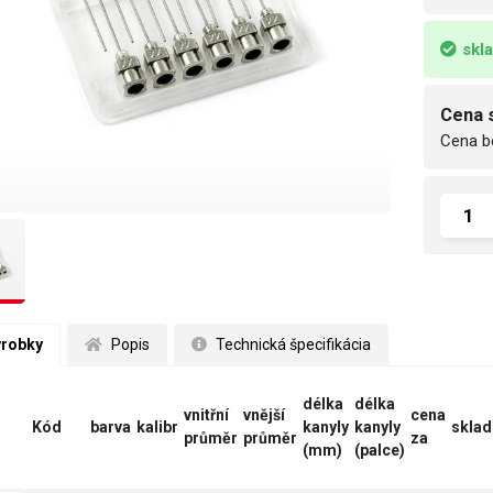
skl
Cena 
Cena b
ýrobky
 Popis
 Technická špecifikácia
délka
délka
vnitřní
vnější
cena
Kód
barva
kalibr
kanyly
kanyly
sklad
průměr
průměr
za
(mm)
(palce)