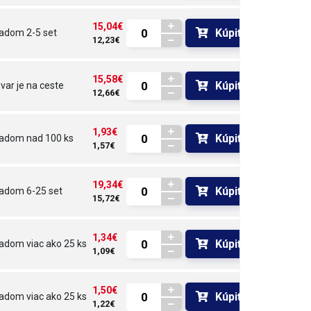
15,04€
Kúpiť
ladom
2-5 set
12,23€
15,58€
Kúpiť
var je na ceste 
12,66€
1,93€
Kúpiť
ladom
nad 100 ks
1,57€
19,34€
Kúpiť
ladom
6-25 set
15,72€
1,34€
Kúpiť
ladom
viac ako 25 ks
1,09€
1,50€
Kúpiť
ladom
viac ako 25 ks
1,22€