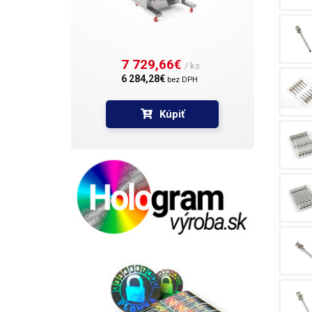
7 729,66€ 
/ ks
6 284,28€ 
bez DPH
Kúpiť